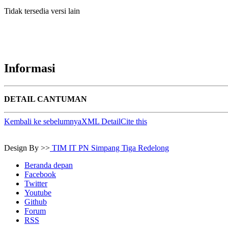
Tidak tersedia versi lain
Informasi
DETAIL CANTUMAN
Kembali ke sebelumnya
XML Detail
Cite this
Design By >>
TIM IT PN Simpang Tiga Redelong
Beranda depan
Facebook
Twitter
Youtube
Github
Forum
RSS